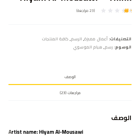
(
23
مراجعة)
تم
22
ال
تق
يي
م
التصنيفات:
أعمال مميزة
,
الرسم
,
كافة المنتجات
بـ
1.
الوسوم:
رسم
,
هيام الموسوي
36
م
ن
5
بن
اءً
الوصف
عل
ى
تق
يي
مراجعات (23)
م
ع
مي
ل
الوصف
A
rtist name: Hiyam Al-Mousawi