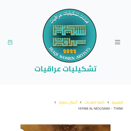
ا
ل
ت
ج
ا
و
ز
إ
تشكيليات عراقيات
ل
ى
ا
ل
الرئيسية
كافة المنتجات
أعمال مميزة
م
HIYAM AL-MOUSAWI - THINK
ح
ت
و