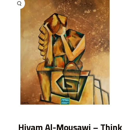
ى
Hiyam Al-Mousawi – Think