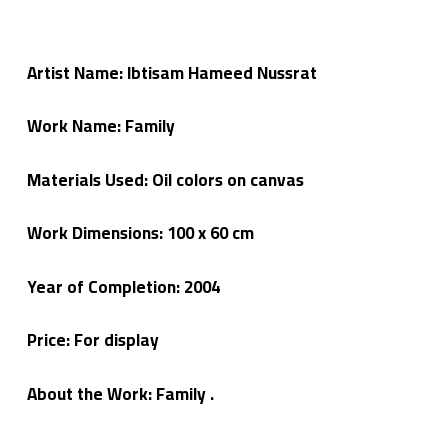
ي
م
م
ن
Artist Name: Ibtisam Hameed Nussrat
ال
ع
م
لا
Work Name: Family
ء
Materials Used: Oil colors on canvas
Work Dimensions: 100 x 60 cm
Year of Completion: 2004
Price: For display
About the Work: Family .