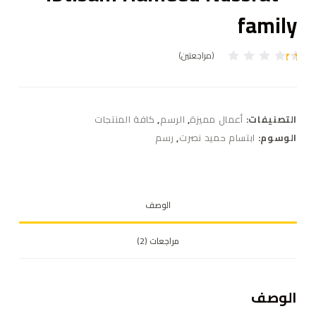
family
(مراجعتين)
2
تم
ال
ت
ق
ي
التصنيفات:
أعمال مميزة
,
الرسم
,
كافة المنتجات
ي
م
الوسوم:
ابتسام حميد نصرت
,
رسم
بـ
1
.
0
0
م
الوصف
ن
5
بن
ا
مراجعات (2)
ءً
ع
ل
ى
ت
الوصف
ق
ي