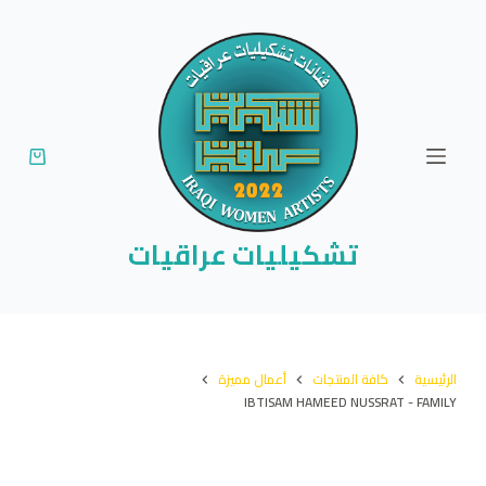
ا
ل
ت
ج
ا
و
ز
إ
تشكيليات عراقيات
ل
ى
ا
ل
الرئيسية
كافة المنتجات
أعمال مميزة
م
IBTISAM HAMEED NUSSRAT - FAMILY
ح
ت
و