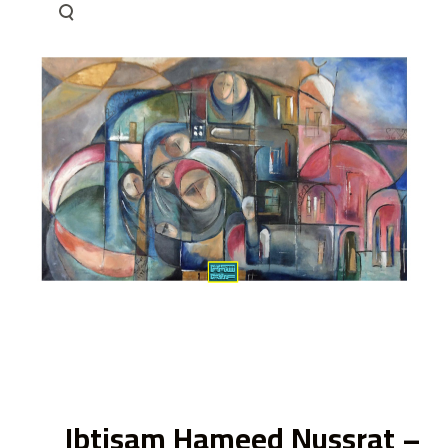
ى
Ibtisam Hameed Nussrat –