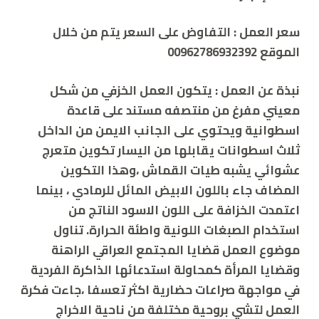
سعر العمل : التفاوض على السعر يتم من خلال
الموقع 00962786932392
نبذة عن العمل :
يتكون العمل الخزفي من شكل
معيني مفرغ من منتصفه مستند على قاعدة
اسطوانية ويحتوي على الجانب الايمن من الداخل
ثلاث اسطوانات يقابلها من اليسار تكوين متعرج
عشوائي يشبه طيات القماش ،وهذا التكوين
المضاف جاء باللون الابيض المائل للرمادي ، بينما
اعتمدت الخزافة على اللون الاسود الناتج من
استخدام الصبغات اللونية واطئة الحرارة. تناول
موضوع العمل قضايا المجتمع العراقي الراهنة
وقضايا المرأة كمحاولة استدعائها الذاكرة الفردية
في مواجهة صراعات حضارية اكثر تعسفا ،جاءت فكرة
العمل لتشي بروحية مختلفة من ناحية الاخراج