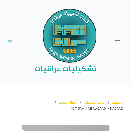
ا
ل
ت
ج
ا
و
ز
إ
تشكيليات عراقيات
ل
ى
ا
ل
الرئيسية
كافة المنتجات
أعمال مميزة
م
IBTISAM NAJI AL-SAADI - HADAAD
ح
ت
و