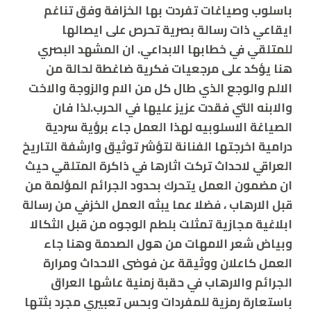
باسلوب وصياغات تفردت بها الخزافة وفق تناغم
ايقاعي ذات رسالة بصرية تحرص على ايصالها
للمتلقي في خطابها الابداعي. ان المشهد البصري
هنا يؤكد على مرجعيات فكرية ضاغطة لحالة من
الالم والوجع الذي طال كل من الام والزوجة والاخت
والابنه التي فقدت عزيز عليها في الحرب.لذا فان
الصياغة الاسلوبيه لهذا العمل جاء برؤية سردية
درامية اخرجتها الفنانة لتؤشر توثيق وارشفة التاريخ
العراقي لاحداث تركت اثارها في ذاكرة المتلقي حيث
ان مضمون العمل يتحرك بحدود الجرائم المؤلمة من
قبل الارهاب ، فضلا عما يبثه العمل الخزفي من رسالة
ابلاغية مجازية تمثلت بلطم الوجوه من قبل الثكالا
وبياض شعر الامهات من هول الصدمة وهنا جاء
العمل كاعلان ووثيقة عن فوضى الاحداث ومرارة
الجرائم والارهاب في حقبة زمنية عاشها العراق
باستعارة رمزية للمفردات وبحس تعبيري مجرد بثتها