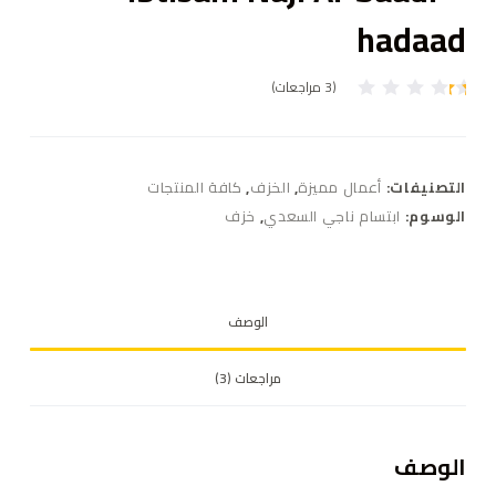
hadaad
(
3
مراجعات)
3
تم
ال
ت
ق
ي
التصنيفات:
أعمال مميزة
,
الخزف
,
كافة المنتجات
ي
م
الوسوم:
ابتسام ناجي السعدي
,
خزف
بـ
1
.
0
0
م
الوصف
ن
5
بن
ا
مراجعات (3)
ءً
ع
ل
ى
ت
الوصف
ق
ي