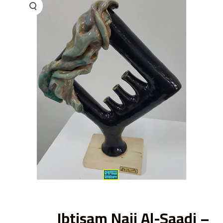
ى
Ibtisam Naji Al-Saadi –