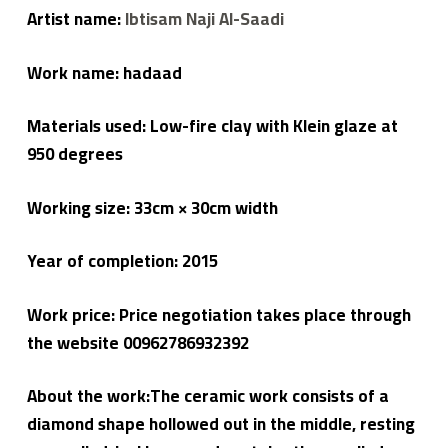
ي
Artist name:
Ibtisam Naji Al-Saadi
م
ع
م
Work name: hadaad
لا
ء
Materials used: Low-fire clay with Klein glaze at
950 degrees
Working size: 33cm × 30cm width
Year of completion: 2015
Work price: Price negotiation takes place through
the website 00962786932392
About the work:The ceramic work consists of a
diamond shape hollowed out in the middle, resting