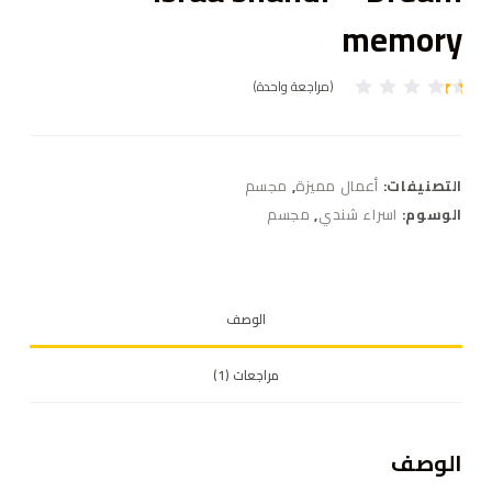
memory
(مراجعة واحدة)
تم
ال
ت
ق
ي
التصنيفات:
أعمال مميزة
,
مجسم
ي
م
الوسوم:
اسراء شندي
,
مجسم
بـ
1
.
0
0
م
الوصف
ن
5
بن
ا
مراجعات (1)
ءً
ع
ل
ى
ت
الوصف
ق
ي