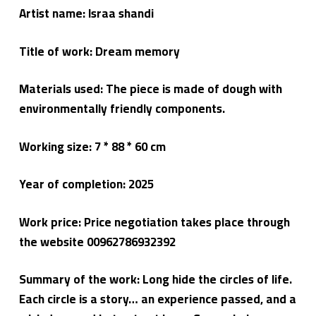
ي
Artist name:
Israa shandi
م
ع
م
Title of work: Dream memory
ي
ل
و
ا
Materials used: The piece is made of dough with
ح
د
environmentally friendly components.
7 * 88 * 60 cm
Working size:
Year of completion:
2025
Work price: Price negotiation takes place through
the website 00962786932392
Summary of the work: Long hide the circles of life.
Each circle is a story… an experience passed, and a