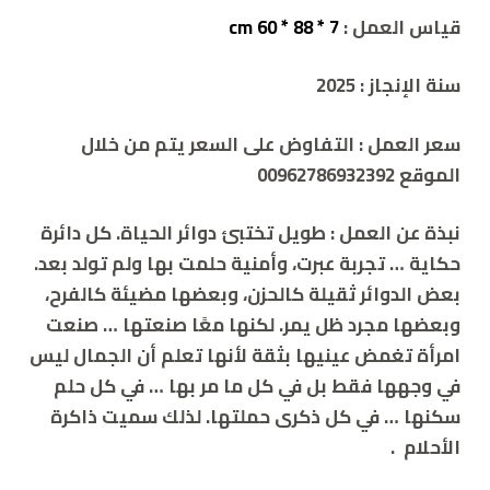
قياس العمل :
7 * 88 * 60 cm
سنة الإنجاز :
2025
سعر العمل :
التفاوض على السعر يتم من خلال
الموقع 00962786932392
نبذة عن العمل :
طويل تختبئ دوائر الحياة. كل دائرة
حكاية … تجربة عبرت، وأمنية حلمت بها ولم تولد بعد.
بعض الدوائر ثقيلة كالحزن، وبعضها مضيئة كالفرح،
وبعضها مجرد ظل يمر. لكنها معًا صنعتها … صنعت
امرأة تغمض عينيها بثقة لأنها تعلم أن الجمال ليس
في وجهها فقط بل في كل ما مر بها … في كل حلم
سكنها … في كل ذكرى حملتها. لذلك سميت ذاكرة
الأحلام
.