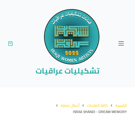
ا
ل
ت
ج
ا
و
ز
إ
تشكيليات عراقيات
ل
ى
ا
ل
الرئيسية
كافة المنتجات
أعمال مميزة
م
ISRAA SHANDI - DREAM MEMORY
ح
ت
و