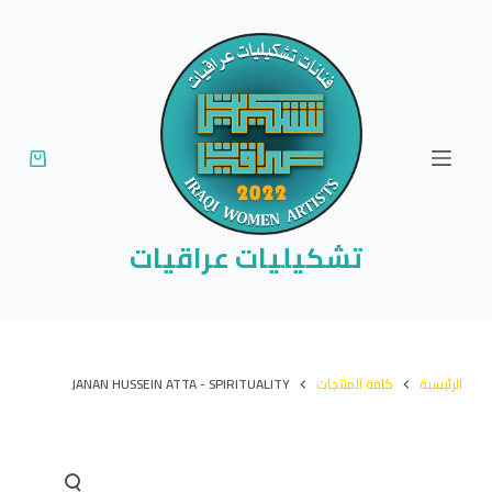
ا
ل
ت
ج
ا
و
ز
إ
تشكيليات عراقيات
ل
ى
ا
ل
الرئيسية
كافة المنتجات
JANAN HUSSEIN ATTA - SPIRITUALITY
م
ح
ت
و