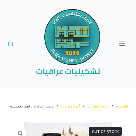
ا
ل
ت
ج
ا
و
ز
إ
تشكيليات عراقيات
ل
ى
ا
ل
الرئيسية
كافة المنتجات
أعمال مميزة
جانيت المرادي ـ ازقة دمشقية
م
ح
ت
OUT OF STOCK
و