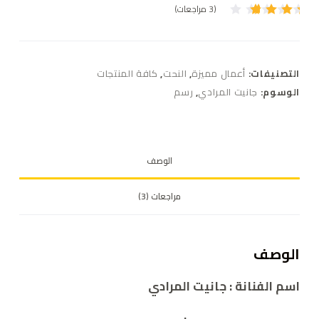
(
3
مراجعات)
تم
3
التقيي
م بـ
3.67
من 5
التصنيفات:
أعمال مميزة
,
النحت
,
كافة المنتجات
بناءً
على
الوسوم:
جانيت المرادي
,
رسم
تقييم
عملاء
الوصف
مراجعات (3)
الوصف
اسم الفنانة :
جانيت المرادي