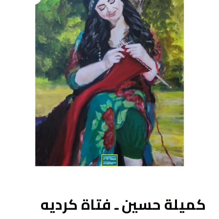
ى
كميلة حسين ـ فتاة كرديه