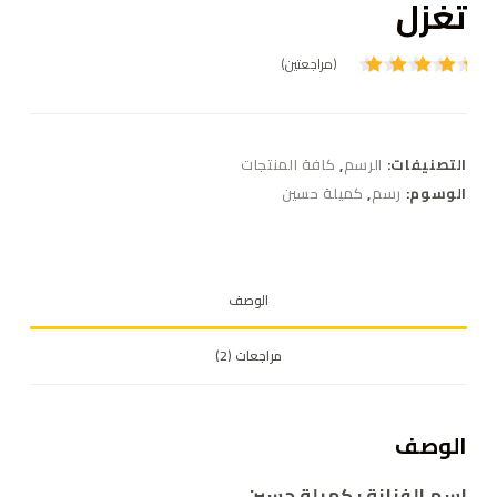
تغزل
(مراجعتين)
تم
التقييم
بـ
5.00
من 5
بناءً على
التصنيفات:
الرسم
,
كافة المنتجات
تقييم
عميل
الوسوم:
رسم
,
كميلة حسين
واحد
الوصف
مراجعات (2)
الوصف
اسم الفنانة :
كميلة حسين