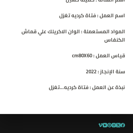
اسم العمل :
فتاة كرديه تغزل
المواد المستعملة :
الوان الاكريلك علي قماش
الكنفاس
قياس العمل : cm
80X60
سنة الإنجاز :
2022
نبذة عن العمل :
فتاة كرديه…تغزل