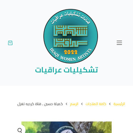
ا
ل
ت
ج
ا
و
ز
إ
تشكيليات عراقيات
ل
ى
ا
ل
الرئيسية
كافة المنتجات
الرسم
كميلة حسين ـ فتاة كرديه تغزل
م
ح
ت
و