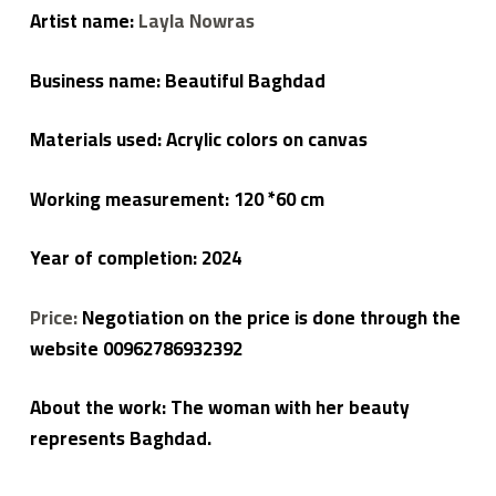
ي
Artist name:
Layla Nowras
م
م
ن
Business name: Beautiful Baghdad
ال
ع
م
لا
Materials used: Acrylic colors on canvas
ء
Working measurement: 120 *60 cm
Year of completion: 2024
Price:
Negotiation on the price is done through the
website 00962786932392
About the work: The woman with her beauty
represents Baghdad.