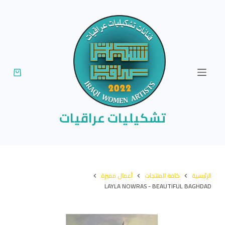
ا
ل
ت
ج
ا
و
ز
إ
تشكيليات عراقيات
ل
ى
ا
ل
الرئيسية
كافة المنتجات
أعمال مميزة
م
LAYLA NOWRAS - BEAUTIFUL BAGHDAD
ح
ت
و