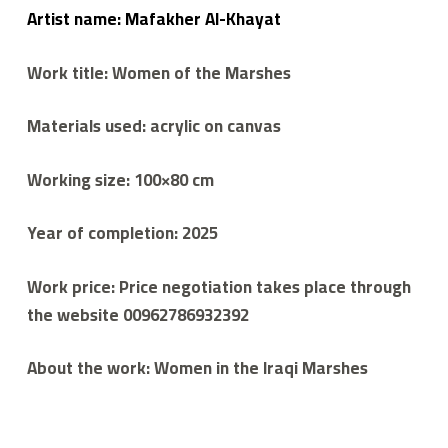
ي
Artist name: Mafakher Al-Khayat
م
ع
م
Work title: Women of the Marshes
لا
ء
Materials used: acrylic on canvas
Working size: 100×80 cm
Year of completion: 2025
Work price: Price negotiation takes place through
the website 00962786932392
About the work: Women in the Iraqi Marshes