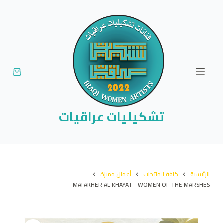
ا
ل
ت
ج
ا
و
ز
إ
تشكيليات عراقيات
ل
ى
ا
ل
الرئيسية
كافة المنتجات
أعمال مميزة
م
MAFAKHER AL-KHAYAT - WOMEN OF THE MARSHES
ح
ت
و