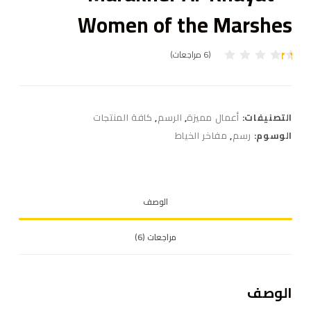
Women of the Marshes
(
6
مراجعات)
6
تم
ال
ت
ق
ي
التصنيفات:
أعمال مميزة
,
الرسم
,
كافة المنتجات
ي
م
الوسوم:
رسم
,
مفاخر الخياط
بـ
1
.
0
0
م
الوصف
ن
5
بن
ا
مراجعات (6)
ءً
ع
ل
ى
ت
الوصف
ق
ي