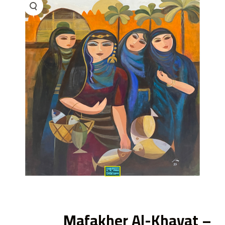
ى
Mafakher Al-Khayat –