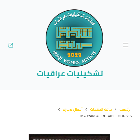
ا
ل
ت
ج
ا
و
ز
إ
تشكيليات عراقيات
ل
ى
ا
ل
الرئيسية
كافة المنتجات
أعمال مميزة
م
MARYAM AL-RUBAEI - HORSES
ح
ت
و