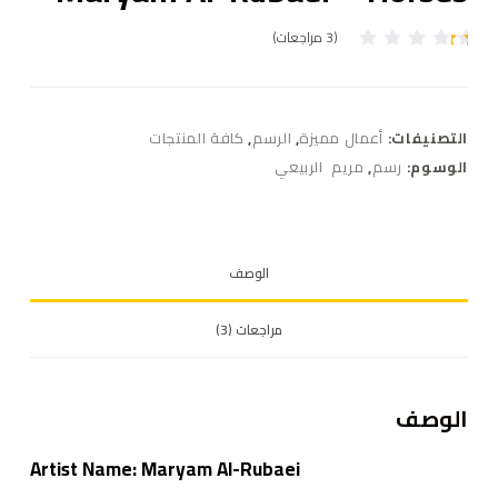
(
3
مراجعات)
3
تم
ال
ت
ق
ي
التصنيفات:
أعمال مميزة
,
الرسم
,
كافة المنتجات
ي
م
الوسوم:
رسم
,
مريم الربيعي
بـ
1
.
0
0
م
الوصف
ن
5
بن
ا
مراجعات (3)
ءً
ع
ل
ى
ت
الوصف
ق
ي
ي
Artist Name: Maryam Al-Rubaei
م
ع