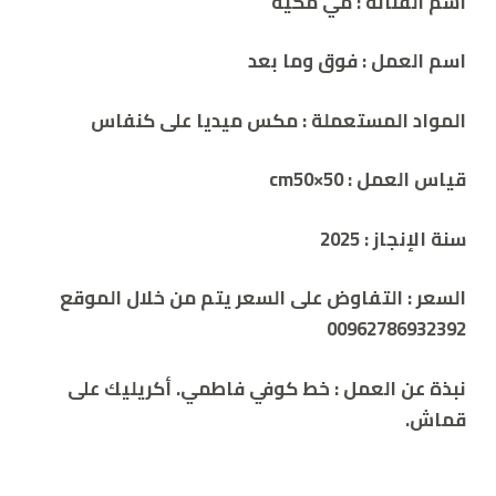
اسم الفنانة : مي مكية
اسم العمل : فوق وما بعد
المواد المستعملة : مكس ميديا على كنفاس
قياس العمل : cm50×50
سنة الإنجاز :
2025
السعر :
التفاوض على السعر يتم من خلال الموقع
00962786932392
نبذة عن العمل : خط كوفي فاطمي. أكريليك على
قماش.