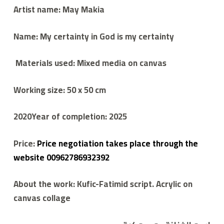
ي
Artist name:
May Makia
م
ع
م
Name: My certainty in God is my certainty
لا
ء
Materials used:
Mixed media on canvas
Working size: 50 x 50 cm
2020
Year of completion:
2025
Price:
Price negotiation takes place through the
website 00962786932392
About the work:
Kufic-Fatimid script. Acrylic on
canvas collage