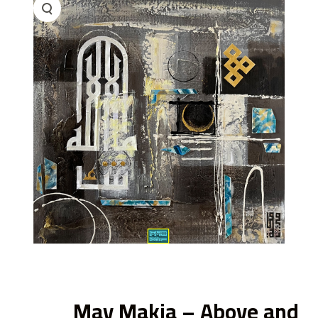
ى
May Makia – Above and