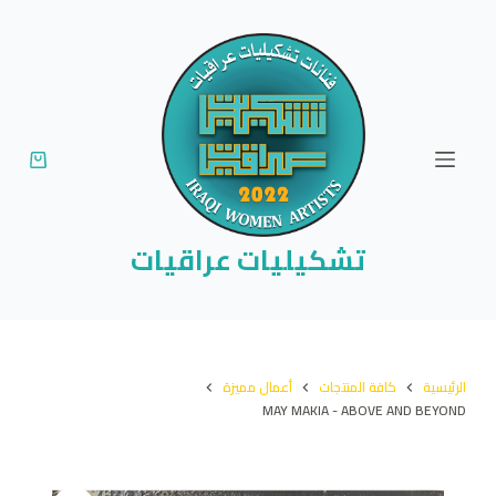
ا
ل
ت
ج
ا
و
ز
إ
تشكيليات عراقيات
ل
ى
ا
ل
الرئيسية
كافة المنتجات
أعمال مميزة
م
MAY MAKIA - ABOVE AND BEYOND
ح
ت
و