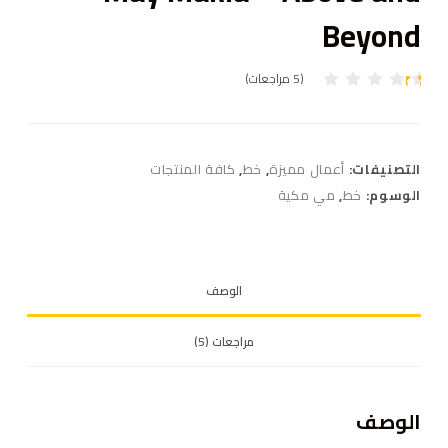
Beyond
(
5
مراجعات)
5
تم
ال
ت
ق
ي
التصنيفات:
أعمال مميزة
,
خط
,
كافة المنتجات
ي
م
الوسوم:
خط
,
مي مكية
بـ
1
.
0
0
م
الوصف
ن
5
بن
ا
مراجعات (5)
ءً
ع
ل
ى
ت
الوصف
ق
ي