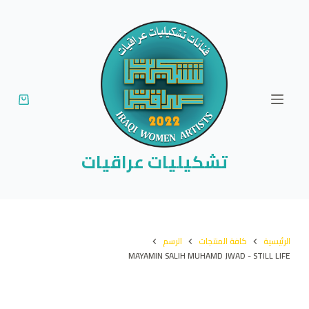
ا
ل
ت
ج
ا
و
ز
إ
تشكيليات عراقيات
ل
ى
ا
ل
الرئيسية
كافة المنتجات
الرسم
م
MAYAMIN SALIH MUHAMD JWAD - STILL LIFE
ح
ت
و