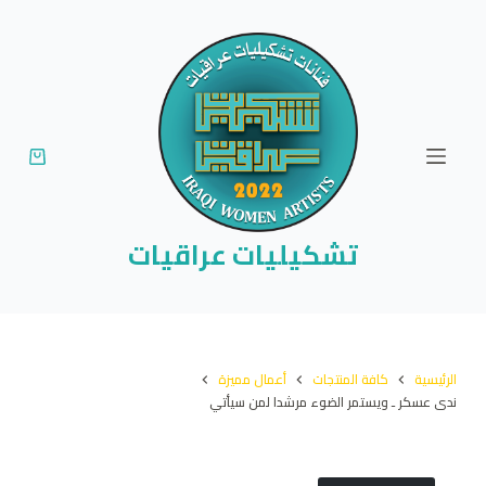
ا
ل
ت
ج
ا
و
ز
إ
تشكيليات عراقيات
ل
ى
ا
ل
الرئيسية
كافة المنتجات
أعمال مميزة
م
ندى عسكر ـ ويستمر الضوء مرشدا لمن سيأتي
ح
ت
و