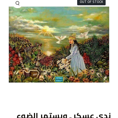
OUT OF STOCK
ى
ندى عسكر ـ ويستمر الضوء