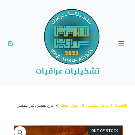
ا
ل
ت
ج
ا
و
ز
إ
تشكيليات عراقيات
ل
ى
ا
ل
الرئيسية
كافة المنتجات
أعمال مميزة
ندى عسكر ـ غبار الاحتلال
م
ح
ت
OUT OF STOCK
و