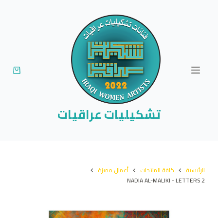
ا
ل
ت
ج
ا
و
ز
إ
تشكيليات عراقيات
ل
ى
ا
ل
الرئيسية
كافة المنتجات
أعمال مميزة
م
NADIA AL-MALIKI - LETTERS 2
ح
ت
و