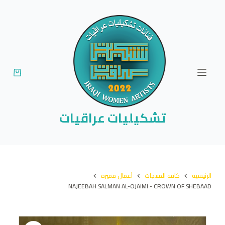
ا
ل
ت
ج
ا
و
ز
إ
تشكيليات عراقيات
ل
ى
ا
ل
الرئيسية
كافة المنتجات
أعمال مميزة
م
NAJEEBAH SALMAN AL-OJAIMI - CROWN OF SHEBAAD
ح
ت
و