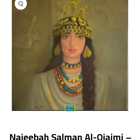
ى
Najeebah Salman Al-Ojaimi –