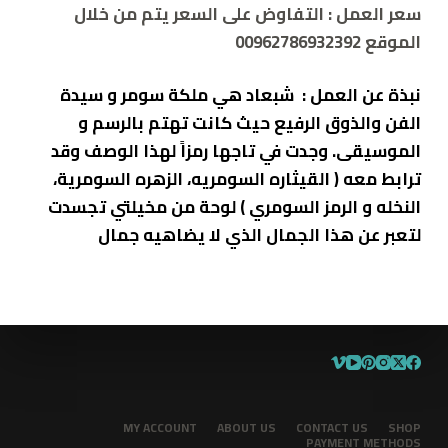
سعر العمل : التفاوض على السعر يتم من خلال
الموقع 00962786932392
نبذة عن العمل :
⁨ شبعاد هي ملكة سومر و سيدة
الفن والذوق الرفيع حيث كانت تهتم بالرسم و
الموسيقى. وجدت في تاجها رمزاً لهذا الوصف وقد
ترابط معه ( القيثاره السومريه، الزهره السومرية،
النخله و الرمز السومري ) لوحة من مخيلتي تجسدت
لتعبر عن هذا الجمال الذي لا يضاهيه جمال
MY ACCOUNT
ABOUT US
CONTACT US
SHOP
PAYMENT METHODS