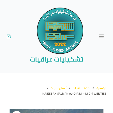
ا
ل
ت
ج
ا
و
ز
إ
تشكيليات عراقيات
ل
ى
ا
ل
الرئيسية
كافة المنتجات
أعمال مميزة
م
NAJEEBAH SALMAN AL-OJAIMI - MID-TWENTIES
ح
ت
و