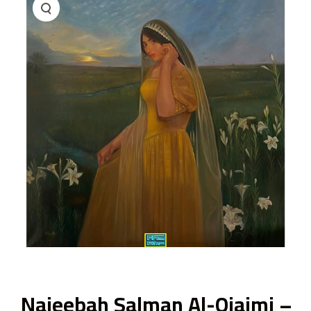
ى
Najeebah Salman Al-Ojaimi –