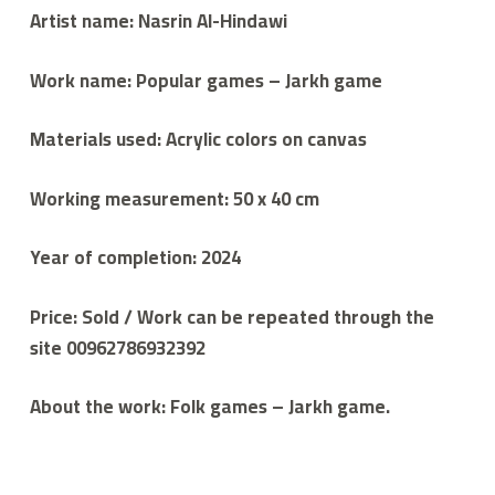
ي
Artist name: Nasrin Al-Hindawi
م
ع
م
Work name: Popular games – Jarkh game
لا
ء
Materials used: Acrylic colors on canvas
Working measurement: 50 x 40 cm
Year of completion: 2024
Price: Sold / Work can be repeated through the
site 00962786932392
About the work: Folk games – Jarkh game.