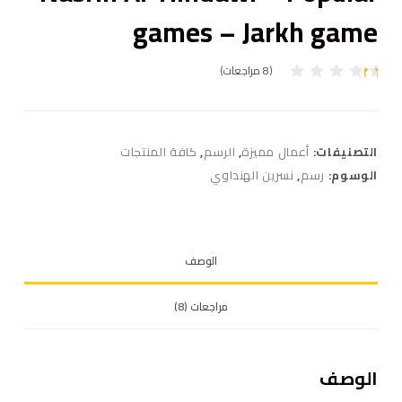
games – Jarkh game
(
8
مراجعات)
8
تم
ال
ت
ق
ي
التصنيفات:
أعمال مميزة
,
الرسم
,
كافة المنتجات
ي
م
الوسوم:
رسم
,
نسرين الهنداوي
بـ
1
.
0
0
م
الوصف
ن
5
بن
ا
مراجعات (8)
ءً
ع
ل
ى
ت
الوصف
ق
ي