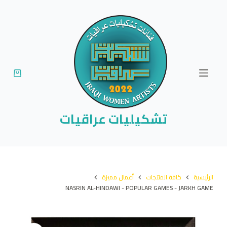
ا
ل
ت
ج
ا
و
ز
إ
تشكيليات عراقيات
ل
ى
ا
ل
الرئيسية
كافة المنتجات
أعمال مميزة
م
NASRIN AL-HINDAWI - POPULAR GAMES - JARKH GAME
ح
ت
و