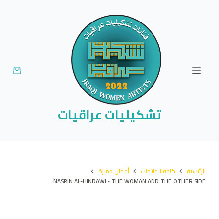
ا
ل
ت
ج
ا
و
ز
إ
تشكيليات عراقيات
ل
ى
ا
ل
الرئيسية
كافة المنتجات
أعمال مميزة
م
NASRIN AL-HINDAWI - THE WOMAN AND THE OTHER SIDE
ح
ت
و