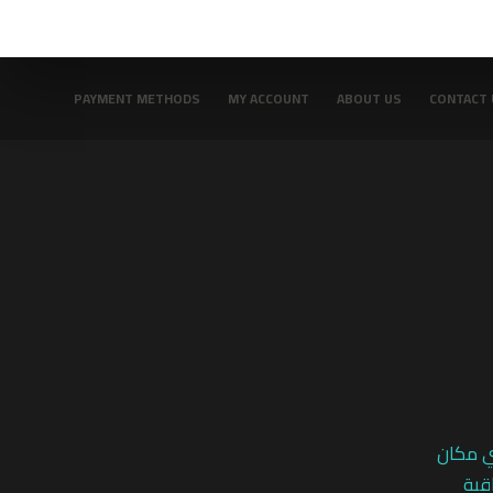
PAYMENT METHODS
MY ACCOUNT
ABOUT US
CONTACT 
ي مكان
قية