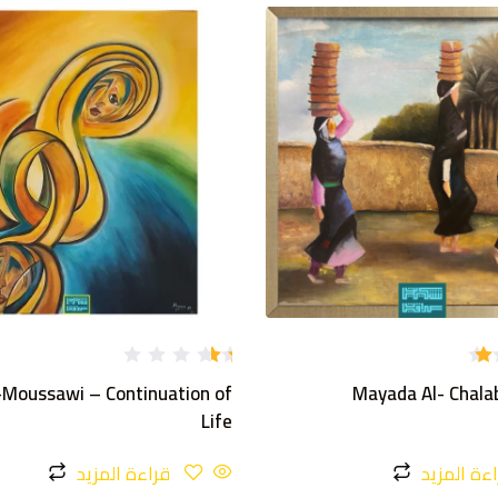
تم
-Moussawi – Continuation of
Mayada Al- Chala
ال
تق
Life
يي
م
1.
ءة المزيد
قراءة المزيد
1
9