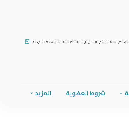
ا
ل
ت
ج
ا
العنصر account غير مسجل أو لا يمتلك ملف view.php خاص به.
و
ز
إ
ل
ى
ا
ة
شروط العضوية
المزيد
ل
م
ح
ت
و