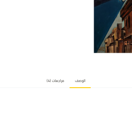
ي
ي
م
ع
م
لا
ء
الوصف
مراجعات (4)