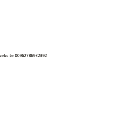
e website 00962786932392