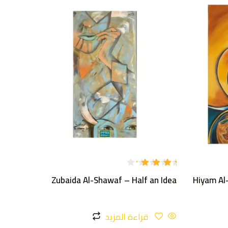
تم
Zubaida Al-Shawaf – Half an Idea
Hiyam Al
التقييم
4.00
من 5
قراءة المزيد