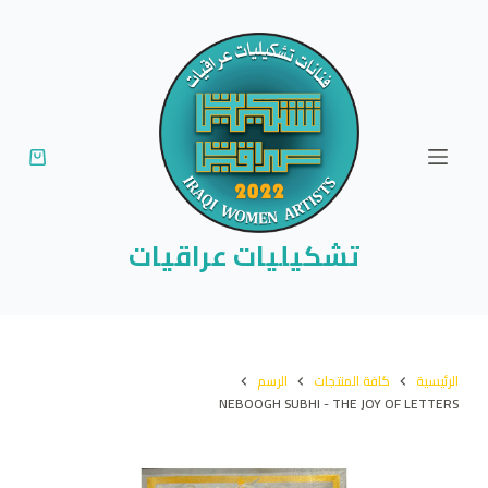
ا
ل
ت
ج
ا
و
ز
إ
تشكيليات عراقيات
ل
ى
ا
ل
الرئيسية
كافة المنتجات
الرسم
م
NEBOOGH SUBHI - THE JOY OF LETTERS
ح
ت
و