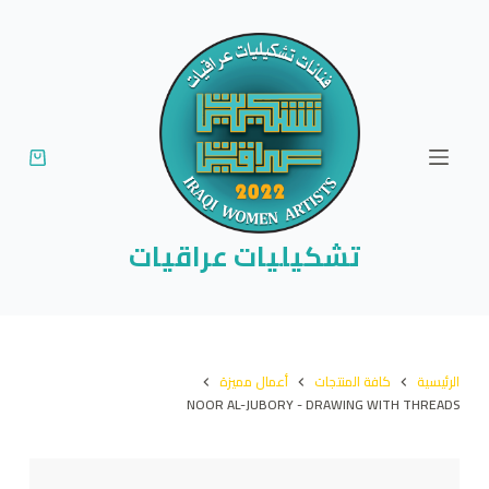
ا
ل
ت
ج
ا
و
ز
إ
تشكيليات عراقيات
ل
ى
ا
ل
الرئيسية
كافة المنتجات
أعمال مميزة
م
NOOR AL-JUBORY - DRAWING WITH THREADS
ح
ت
و