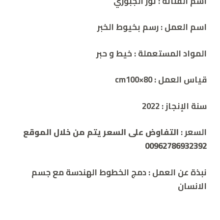
اسم الفنانة : نور الجبوري
اسم العمل :
رسم بخيوط الخبر
المواد المستعملة :
خيط و حبر
قياس العمل : cm
100×80
سنة الإنجاز :
2022
السعر :
التفاوض على السعر يتم من خلال الموقع
00962786932392
نبذة
عن
العمل
:
دمج الخطوط الهندسة مع جسم
الانسان