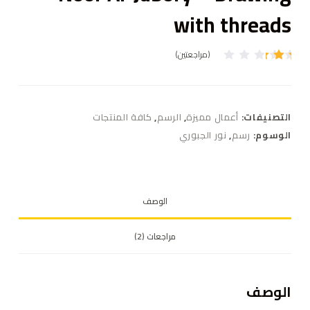
with threads
(مراجعتين)
تم
الت
قيي
م
بـ
التصنيفات:
أعمال مميزة
,
الرسم
,
كافة المنتجات
2.0
0
الوسوم:
رسم
,
نور الجبوري
من
5
بنا
ءً
عل
ى
الوصف
تقي
يم
عمي
ل
مراجعات (2)
واح
د
الوصف