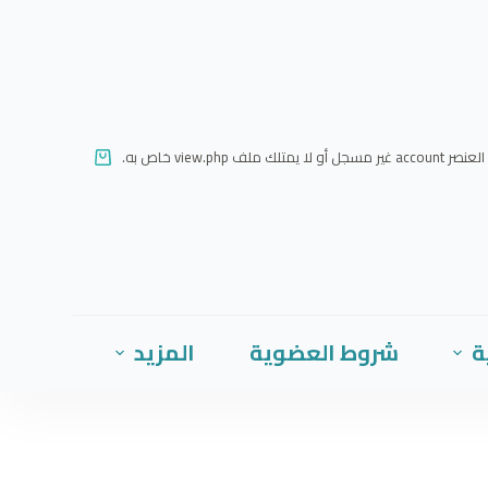
ا
ل
ت
ج
ا
العنصر account غير مسجل أو لا يمتلك ملف view.php خاص به.
و
ز
إ
ل
ى
ا
ة
شروط العضوية
المزيد
ل
م
ح
ت
و