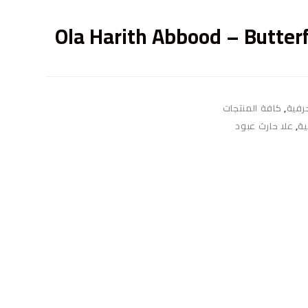
ى
Ola Harith Abbood – Butterf
حرفية
,
كافة المنتجات
ية
,
علا حارث عبود