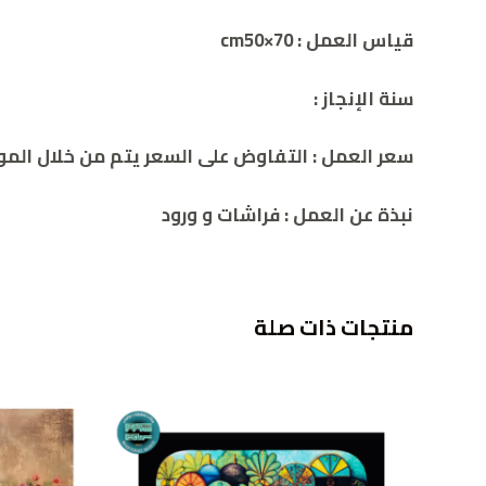
قياس العمل : cm
50×70
سنة الإنجاز :
سعر العمل : التفاوض على السعر يتم من خلال الموقع 2786932392
نبذة عن العمل : فراشات و ورود
منتجات ذات صلة