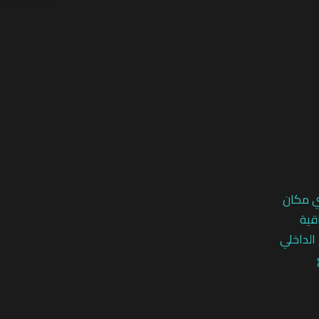
ي مكان
قية
 الداخلي