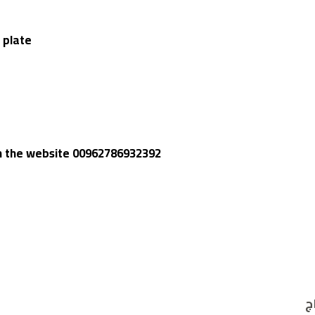
s plate
gh the website 00962786932392
ج