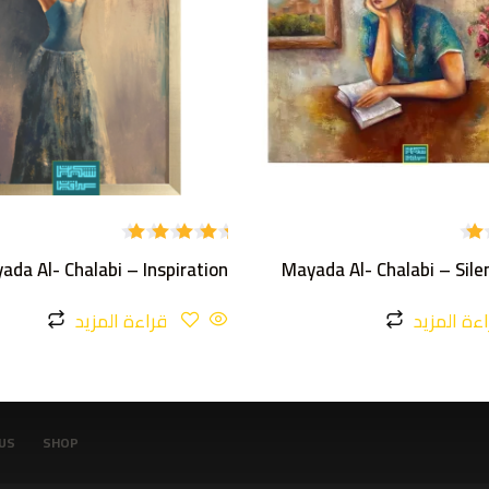
تم
ada Al- Chalabi – Inspiration
Mayada Al- Chalabi – Sil
التقييم
5.00
من
5
ءة المزيد
قراءة المزيد
US
SHOP