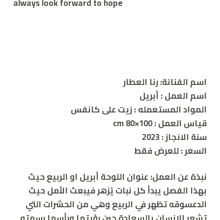
always look forward to hope
اسم الفنانة: رنا العطار
اسم العمل :
أبريل
المواد المستعمله : زيت على كانفس
قياس العمل : cm 80×100
سنة الانجاز : 2023
السعر : للعرض فقط
نبذة عن العمل:
عنوان اللوحة أبريل او الربيع حيث
بهذا الفصل يبدأ كل نبات يُزهر فيبعث الأمل حيث
الدعسوقه تظهر في الربيع وهي من الحشرات التي
تشعر الانسان بالسعادة حين رؤيتها ورأسها رسمته