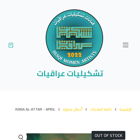
ا
ل
ت
ج
ا
و
ز
إ
تشكيليات عراقيات
ل
ى
ا
ل
الرئيسية
كافة المنتجات
أعمال مميزة
RANA AL-ATTAR - APRIL
م
ح
ت
OUT OF STOCK
و