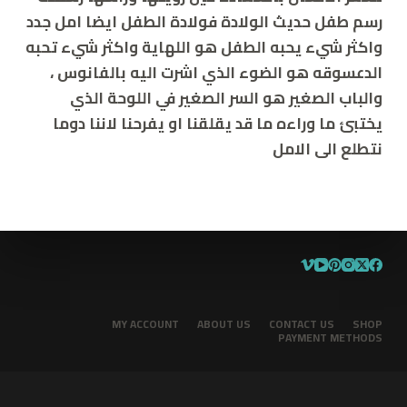
رسم طفل حديث الولادة فولادة الطفل ايضا امل جدد
واكثر شيء يحبه الطفل هو اللهاية واكثر شيء تحبه
الدعسوقه هو الضوء الذي اشرت اليه بالفانوس ،
والباب الصغير هو السر الصغير في اللوحة الذي
يختبئ ما وراءه ما قد يقلقنا او يفرحنا لاننا دوما
نتطلع الى الامل
MY ACCOUNT
ABOUT US
CONTACT US
SHOP
PAYMENT METHODS