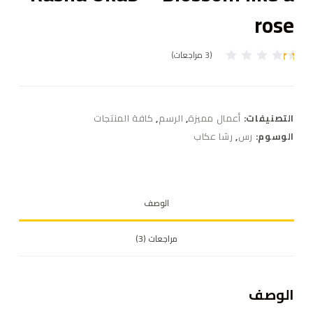
rose
(
3
مراجعات)
3
تم
ال
ت
ق
ي
التصنيفات:
أعمال مميزة
,
الرسم
,
كافة المنتجات
ي
م
الوسوم:
رس
,
رشا عكاب
بـ
1
.
0
0
م
الوصف
ن
5
بن
ا
مراجعات (3)
ءً
ع
ل
ى
ت
الوصف
ق
ي