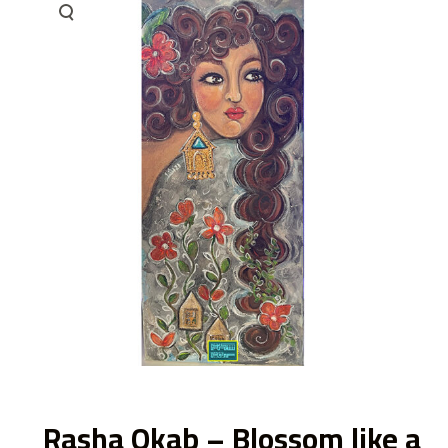
ى
Rasha Okab – Blossom like a