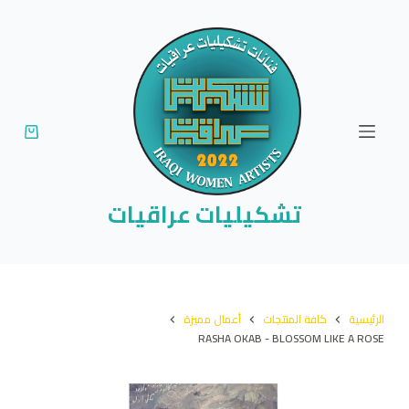
ا
ل
ت
ج
ا
و
ز
إ
تشكيليات عراقيات
ل
ى
ا
ل
الرئيسية
كافة المنتجات
أعمال مميزة
م
RASHA OKAB - BLOSSOM LIKE A ROSE
ح
ت
و