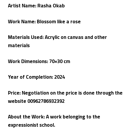
ي
Artist Name: Rasha Okab
م
ع
م
Work Name: Blossom like a rose
لا
ء
Materials Used: Acrylic on canvas and other
materials
Work Dimensions: 70×30 cm
Year of Completion: 2024
Price: Negotiation on the price is done through the
website 00962786932392
About the Work: A work belonging to the
expressionist school.