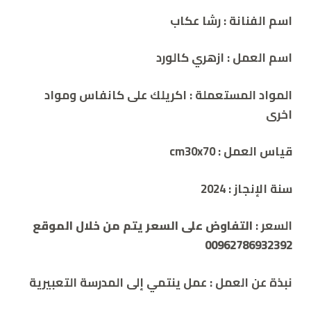
اسم الفنانة : رشا عكاب
اسم العمل :
ازهري كالورد
المواد المستعملة :
اكريلك على كانفاس ومواد
اخرى
قياس العمل : cm3
0x70
سنة الإنجاز :
2024
السعر :
التفاوض على السعر يتم من خلال الموقع
00962786932392
نبذة
عن
العمل
:
عمل ينتمي إلى المدرسة التعبيرية