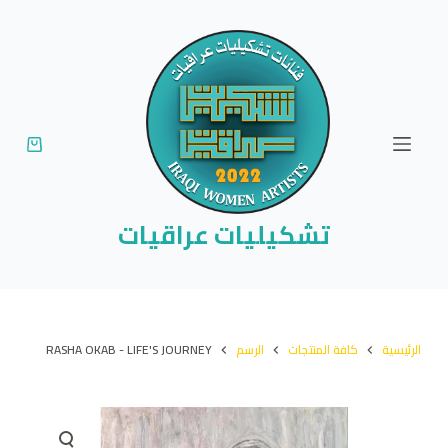
ا
ل
ت
ج
ا
و
ز
إ
تشكيليات عراقيات
ل
ى
ا
ل
الرئيسية
كافة المنتجات
الرسم
RASHA OKAB - LIFE'S JOURNEY
م
ح
ت
و