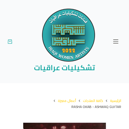
ا
ل
ت
ج
ا
و
ز
إ
تشكيليات عراقيات
ل
ى
ا
ل
الرئيسية
كافة المنتجات
أعمال مميزة
م
RASHA OKAB - ASHWAQ GUITAR
ح
ت
و