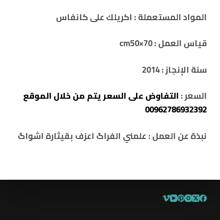
المواد المستعملة :
اكريلك على كانفاس
قياس العمل : cm
50×70
سنة الإنجاز :
2014
السعر :
التفاوض على السعر يتم من خلال الموقع
00962786932392
نبذة عن العمل
:
علمني الفراگ اعزف بقيثارة اشواگ