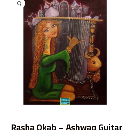
ى
Rasha Okab – Ashwaq Guitar