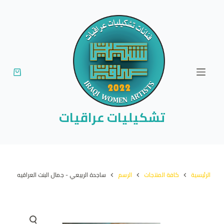
ا
ل
ت
ج
ا
و
ز
إ
تشكيليات عراقيات
ل
ى
ا
ل
الرئيسية
كافة المنتجات
الرسم
ساجدة الربيعي - جمال البنت العراقيه
م
ح
ت
و