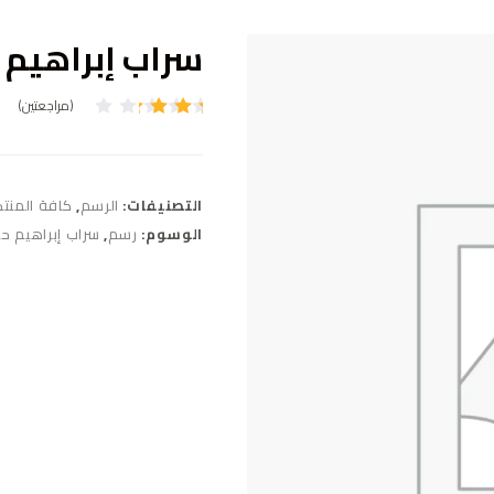
سراب إبراهيم 
(مراجعتين)
تم
التقي
يم بـ
3.00
من 5
التصنيفات:
الرسم
,
كافة المنت
بناءً
على
الوسوم:
رسم
,
سراب إبراهيم ح
تقييم
عميل
واحد