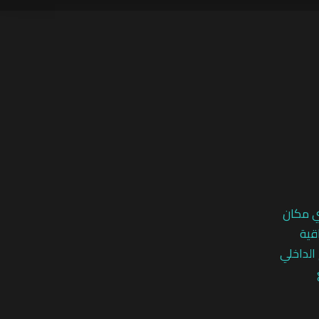
ي مكان
قية
 الداخلي