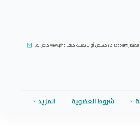
ا
ل
ت
ج
ا
العنصر account غير مسجل أو لا يمتلك ملف view.php خاص به.
و
ز
إ
ل
ى
ا
ة
شروط العضوية
المزيد
ل
م
ح
ت
و