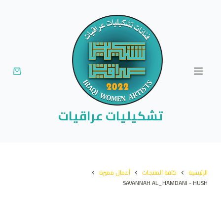
ا
ل
ت
ج
ا
و
ز
إ
تشكيليات عراقيات
ل
ى
ا
ل
الرئيسية
كافة المنتجات
أعمال مميزة
م
SAVANNAH AL_HAMDANI - HUSH
ح
ت
و