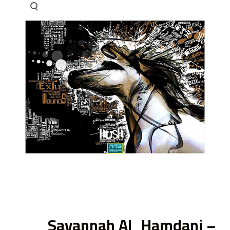
ى
Savannah Al_Hamdani –