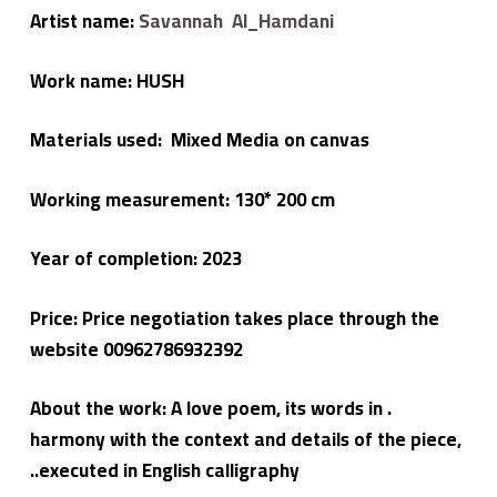
ي
Artist name:
Savannah Al_Hamdani
م
ع
م
Work name:
HUSH
ي
ل
و
ا
Materials used:
Mixed Media
on canvas
ح
د
Working measurement: 130* 200 cm
Year of completion:
2023
Price: Price negotiation takes place through the
website 00962786932392
A love poem, its words in
. About the work:
harmony with the context and details of the piece,
.
executed in English calligraphy.