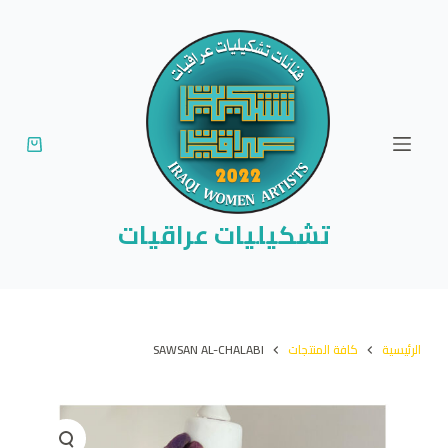
ا
ل
ت
ج
ا
و
ز
إ
تشكيليات عراقيات
ل
ى
ا
ل
الرئيسية
كافة المنتجات
SAWSAN AL-CHALABI
م
ح
ت
و