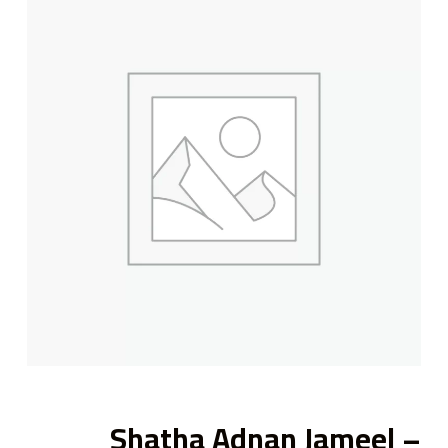
ى
Shatha Adnan Jameel –