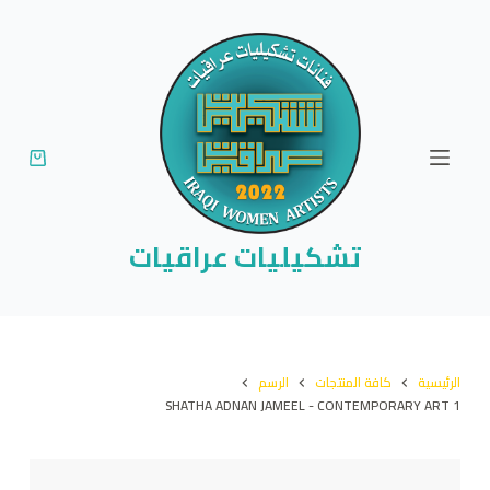
ا
ل
ت
ج
ا
و
ز
إ
تشكيليات عراقيات
ل
ى
ا
ل
الرئيسية
كافة المنتجات
الرسم
م
SHATHA ADNAN JAMEEL - CONTEMPORARY ART 1
ح
ت
و