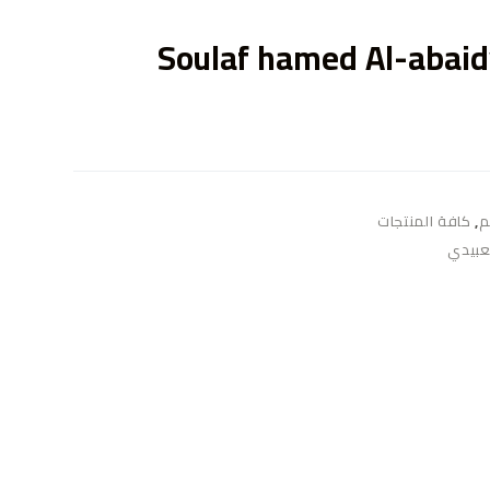
ى
Soulaf hamed Al-abaidy
م
,
كافة المنتجات
عبيدي