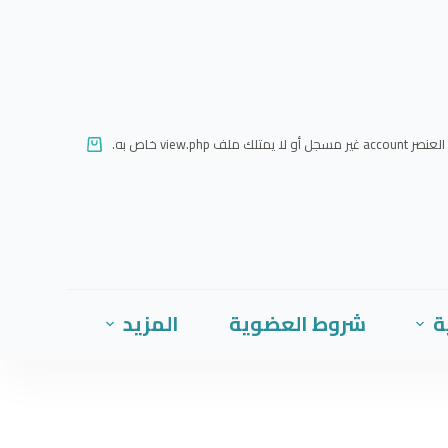
ا
ل
ت
ج
ا
العنصر account غير مسجل أو لا يمتلك ملف view.php خاص به.
و
ز
إ
ل
ى
ا
ة
شروط العضوية
المزيد
ل
م
ح
ت
و