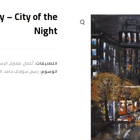
 – City of the
Night
التصنيفات:
أعمال مميزة
,
الرس
الوسوم:
رسم
,
سولاف حامد ال