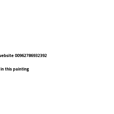
e website 00962786932392
About the work: You will see darkness differently in this painting