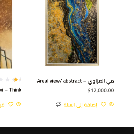
مي العزاوي – Areal view/ abstract
تم
i – Think
$
12,000.00
ال
تق
يي
م
إضافة إلى السلة
قرا
1.
36
م
ن
5