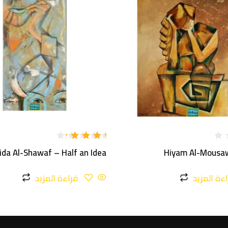
تم
ida Al-Shawaf – Half an Idea
Hiyam Al-Mousaw
التقييم
4.00
من 5
ءة المزيد
قراءة المزيد