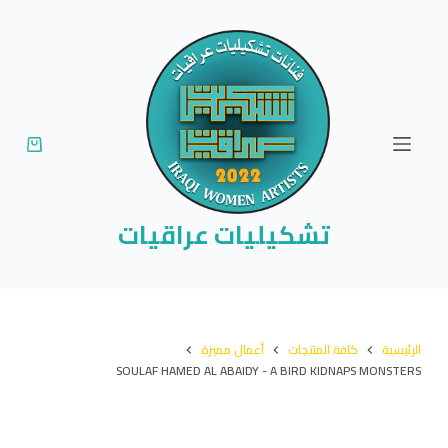
ا
ل
ت
ج
ا
و
ز
إ
تشكيليات عراقيات
ل
ى
ا
ل
الرئيسية
كافة المنتجات
أعمال مميزة
م
SOULAF HAMED AL ABAIDY - A BIRD KIDNAPS MONSTERS
ح
ت
و