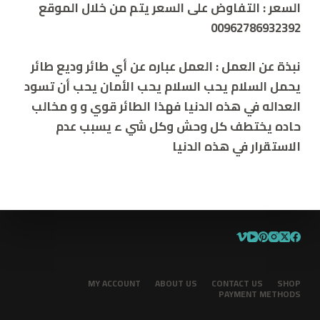
السعر
:
التفاوض على السعر يتم من خلال الموقع
00962786932392
نبذة عن العمل
:
العمل عباره عن أي طائر وديع طائر
يحمل السلام يحب السلام يحب الأمان يحب أن تسود
العداله في هذه الدنيا فهذا الطائر قوي و و مخالب
حاده يختطف كل وحش وكل شي ء يسبب عدم
الاستقرار في هذه الدنيا
MY ACCOUNT
ABOUT US
CONTACT US
SHOP
PAYMENT METHODS