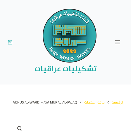
ا
ل
ت
ج
ا
و
ز
إ
تشكيليات عراقيات
ل
ى
ا
ل
الرئيسية
كافة المنتجات
VENUS AL-WARDI - AYA MURAL AL-FALAQ
م
ح
ت
و