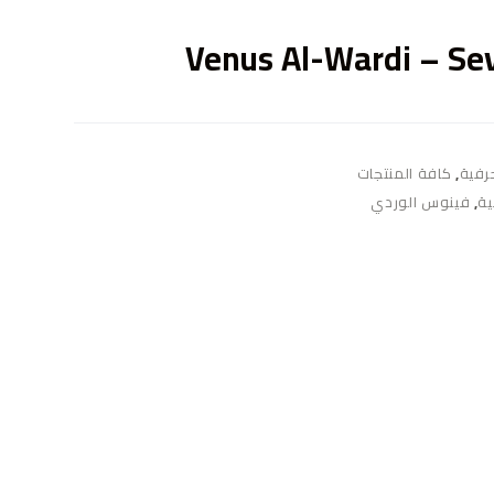
ى
Venus Al-Wardi – Se
حرفية
,
كافة المنتجات
ية
,
فينوس الوردي