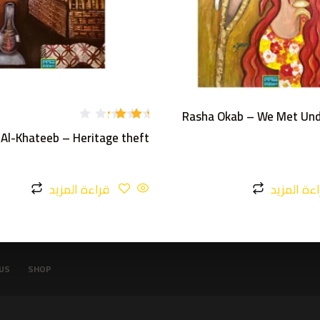
Rasha Okab – We Met Unde
تم
 Al-Khateeb – Heritage theft
التقي
يم
3.00
من 5
ءة المزيد
قراءة المزيد
US
SHOP