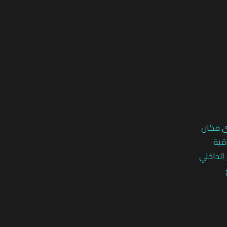
ي مكان
قية
 الداخلي