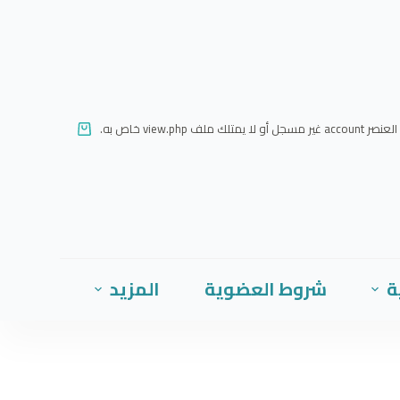
ا
ل
ت
ج
ا
العنصر account غير مسجل أو لا يمتلك ملف view.php خاص به.
و
ز
إ
ل
ى
ا
ة
شروط العضوية
المزيد
ل
م
ح
ت
و