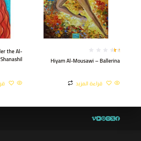
r the Al-
تم
Shanashil
Hiyam Al-Mousawi – Ballerina
ال
ت
ق
يي
م
قراءة المزيد
قرا
1
.
1
1
م
ن
5