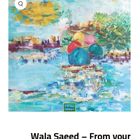
ى
Wala Saeed – From your