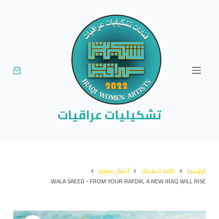
ا
ل
ت
ج
ا
و
ز
إ
تشكيليات عراقيات
ل
ى
ا
ل
الرئيسية
كافة المنتجات
أعمال مميزة
م
WALA SAEED - FROM YOUR RAFDIK, A NEW IRAQ WILL RISE
ح
ت
و