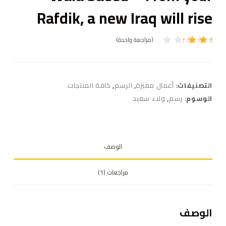
Rafdik, a new Iraq will rise
(مراجعة واحدة)
تم
التقي
يم بـ
3.00
من 5
التصنيفات:
أعمال مميزة
,
الرسم
,
كافة المنتجات
بناءً
على
الوسوم:
رسم
,
ولاء سعيد
تقييم
عميل
واحد
الوصف
مراجعات (1)
الوصف