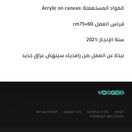
المواد المستعملة :Acrylic on canvas
قياس العمل :cm75×60
سنة الإنجاز :2021
نبذة عن العمل
:من رافديك سينهض عراق جديد
MY ACCOUNT
ABOUT US
CONTACT US
SHOP
PAYMENT METHODS