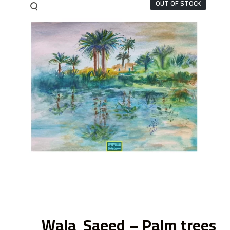
OUT OF STOCK
ى
Wala Saeed – Palm trees