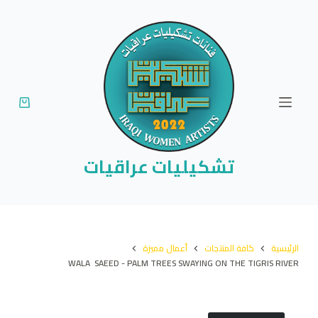
ا
ل
ت
ج
ا
و
ز
إ
تشكيليات عراقيات
ل
ى
ا
ل
الرئيسية
كافة المنتجات
أعمال مميزة
م
WALA SAEED - PALM TREES SWAYING ON THE TIGRIS RIVER
ح
ت
و