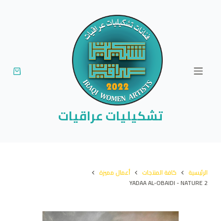
ا
ل
ت
ج
ا
و
ز
إ
تشكيليات عراقيات
ل
ى
ا
ل
الرئيسية
كافة المنتجات
أعمال مميزة
م
YADAA AL-OBAIDI - NATURE 2
ح
ت
و