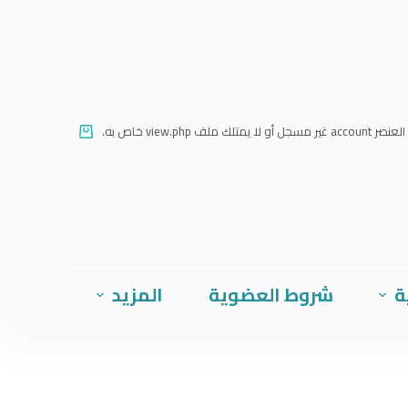
ا
ل
ت
ج
ا
العنصر account غير مسجل أو لا يمتلك ملف view.php خاص به.
و
ز
إ
ل
ى
ا
ة
شروط العضوية
المزيد
ل
م
ح
ت
و