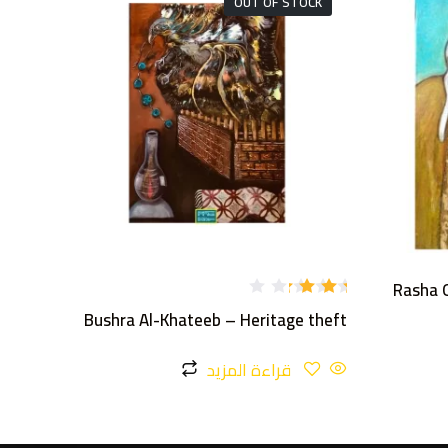
OUT OF STOCK
Rasha 
تم
Bushra Al-Khateeb – Heritage theft
التقي
يم
3.00
من 5
قراءة المزيد