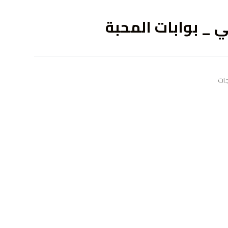
ى
ي _ بوابات المحبة
جات