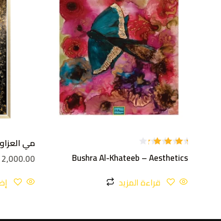
مي العزاوي –  abstract
تم
Bushra Al-Khateeb – Aesthetics
12,000.00
التقييم
4.00
من 5
قراءة المزيد
إض