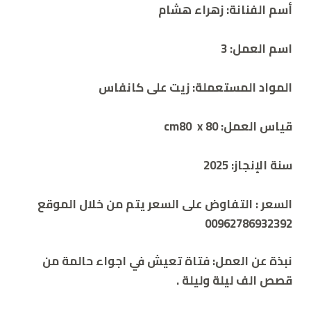
أسم الفنانة:
زهراء هشام
اسم العمل: 3
المواد المستعملة: زيت على كانفاس
قياس العمل: 80 cm80 x
سنة الإنجاز: 2025
السعر :
التفاوض على السعر يتم من خلال الموقع
00962786932392
نبذة عن العمل:
فتاة تعيش في اجواء حالمة من
قصص الف ليلة وليلة .