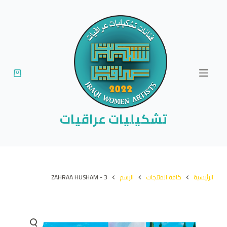
ا
ل
ت
ج
ا
و
ز
إ
تشكيليات عراقيات
ل
ى
ا
ل
الرئيسية
كافة المنتجات
الرسم
ZAHRAA HUSHAM - 3
م
ح
ت
و