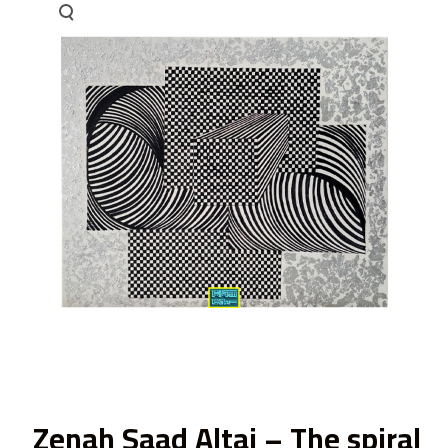
ى
Zenah Saad Altai – The spiral