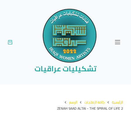
ا
ل
ت
ج
ا
و
ز
إ
تشكيليات عراقيات
ل
ى
ا
ل
الرئيسية
كافة المنتجات
الرسم
م
ZENAH SAAD ALTAI - THE SPIRAL OF LIFE 2
ح
ت
و