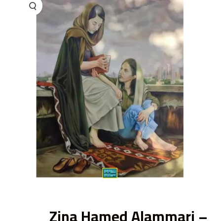
ى
Zina Hamed Alammari –