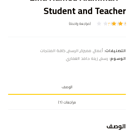
Student and Teacher
(مراجعة واحدة)
تم
التقي
يم بـ
3.00
من 5
التصنيفات:
أعمال مميزة
,
الرسم
,
كافة المنتجات
بناءً
على
الوسوم:
رسم
,
زينه حامد العماري
تقييم
عميل
واحد
الوصف
مراجعات (1)
الوصف