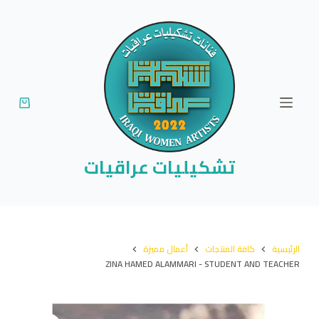
ا
ل
ت
ج
ا
و
ز
إ
تشكيليات عراقيات
ل
ى
ا
ل
الرئيسية
كافة المنتجات
أعمال مميزة
م
ZINA HAMED ALAMMARI - STUDENT AND TEACHER
ح
ت
و