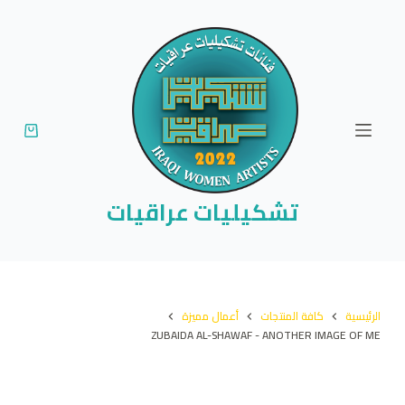
ا
ل
ت
ج
ا
و
ز
إ
تشكيليات عراقيات
ل
ى
ا
ل
الرئيسية
كافة المنتجات
أعمال مميزة
م
ZUBAIDA AL-SHAWAF - ANOTHER IMAGE OF ME
ح
ت
و