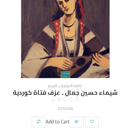
كافة المنتجات
,
الرسم
شيماء حسين جمال ـ عزف فتاة كوردية
☆
☆
☆
☆
☆
$
250.00
Add to Cart