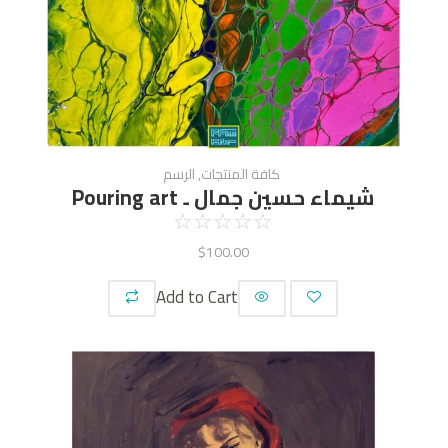
كافة المنتجات
,
الرسم
شيماء حسين جمال ـ Pouring art
☆
☆
☆
☆
☆
$
100.00
Add to Cart