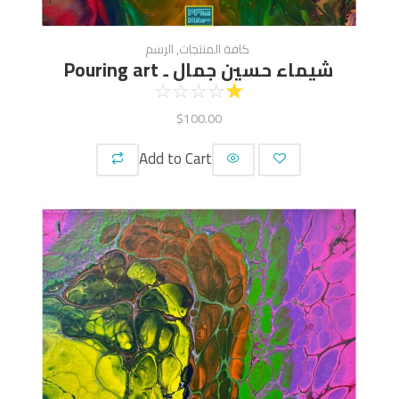
كافة المنتجات
,
الرسم
شيماء حسين جمال ـ Pouring art
☆
☆
☆
☆
☆
$
100.00
Add to Cart