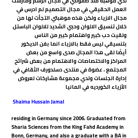
لدي موهبه منذ طفولتي في مجال الرسم ومارست
العمل الحقيقي في مجال التصميم لم ادرس في
مجال الازياء ولكن هذه موهبتي التجأت لها من
خلال تنسيق الالوان وحبي الشديد للالوان الباستل
ولقيت حب كبير واهتمام كبير من الناس
بتنسيقي ليس فقط بالازياء انما بفن الديكور
أيضًا لقى هذا المجال صدى واسع من بعض
المراكز والاختصاصات والاهتمام من بعض شرائح
المجتمع ، عضوة في منتدى دسلدورف الثقافي في
إدارة الجلسات ولدي مجموعة مشاركات لعروض
الأزياء الكورديه في المانيا
Shaima Hussain Jamal
residing in Germany since 2006. Graduated from
Sharia Sciences from the King Fahd Academy in
Bonn, Germany, and also a graduate with a BA in