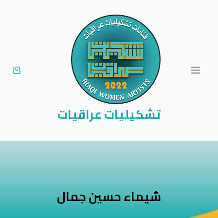
ا
ل
ت
ج
ا
و
ز
إ
تشكيليات عراقيات
ل
ى
ا
ل
م
ح
شيماء حسين جمال
ت
و