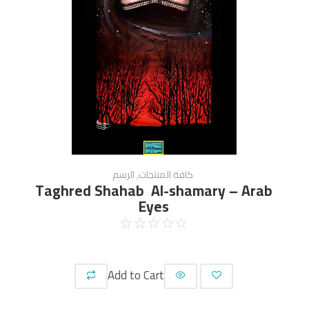
كافة المنتجات
,
الرسم
Taghred Shahab Al-shamary – Arab
Eyes
☆
☆
☆
☆
☆
Add to Cart