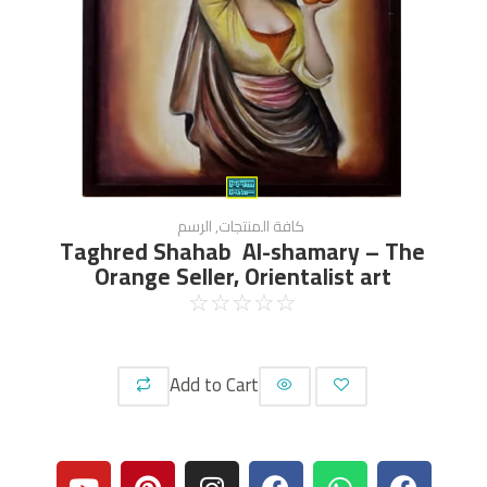
كافة المنتجات
,
الرسم
Taghred Shahab Al-shamary – The
Orange Seller, Orientalist art
☆
☆
☆
☆
☆
Add to Cart