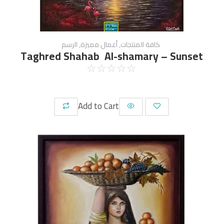
كافة المنتجات
,
أعمال مميزة
,
الرسم
Taghred Shahab Al-shamary – Sunset
☆
☆
☆
☆
☆
Add to Cart