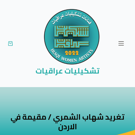
ا
ل
ت
ج
ا
و
ز
إ
تشكيليات عراقيات
ل
ى
ا
ل
م
تغريد شهاب الشمري / مقيمة في
ح
الاردن
ت
و