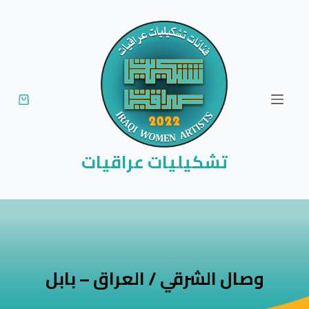
ا
ل
ت
ج
ا
و
ز
إ
تشكيليات عراقيات
ل
ى
ا
ل
م
ح
وصال الشرقي / العراق – بابل
ت
و