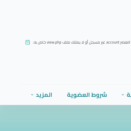
ا
ل
ت
ج
ا
العنصر account غير مسجل أو لا يمتلك ملف view.php خاص به.
و
ز
إ
ل
ى
ا
ة
شروط العضوية
المزيد
ل
م
ح
ت
و