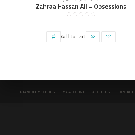
Zahraa Hassan Ali – Obsessions
☆
☆
☆
☆
☆
Add to Cart
PAYMENT METHODS
MY ACCOUNT
ABOUT US
CONTACT 