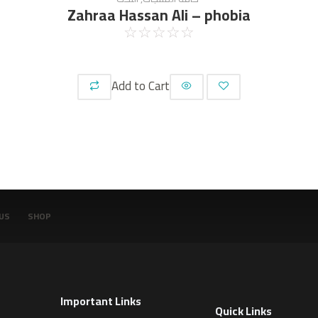
Zahraa Hassan Ali – phobia
☆
☆
☆
☆
☆
Add to Cart
US
SHOP
Important Links
Quick Links