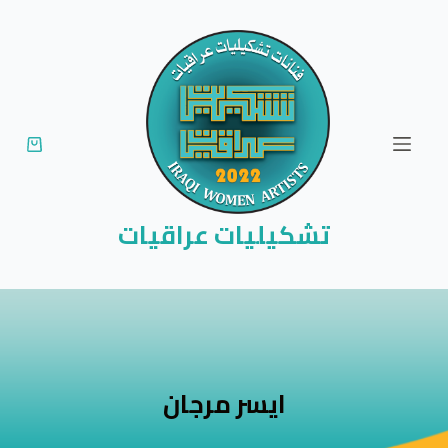
ا
ل
ت
ج
ا
و
ز
إ
تشكيليات عراقيات
ل
ى
ا
ل
م
ح
ايسر مرجان
ت
و