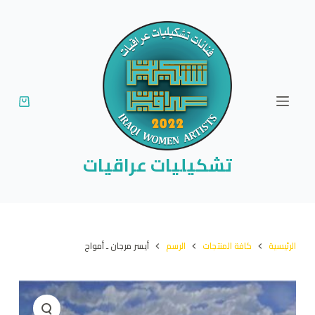
ا
ل
ت
ج
ا
و
ز
إ
تشكيليات عراقيات
ل
ى
ا
ل
الرئيسية
كافة المنتجات
الرسم
أيسر مرجان ـ أمواج
م
ح
ت
و